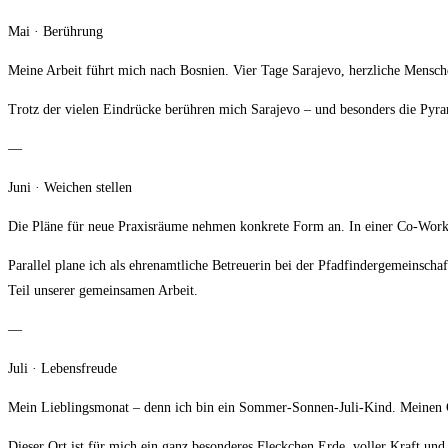
Mai · Berührung
Meine Arbeit führt mich nach Bosnien. Vier Tage Sarajevo, herzliche Mensche
Trotz der vielen Eindrücke berühren mich Sarajevo – und besonders die Pyr
—
Juni · Weichen stellen
Die Pläne für neue Praxisräume nehmen konkrete Form an. In einer Co-Working
Parallel plane ich als ehrenamtliche Betreuerin bei der Pfadfindergemeins
Teil unserer gemeinsamen Arbeit.
—
Juli · Lebensfreude
Mein Lieblingsmonat – denn ich bin ein Sommer-Sonnen-Juli-Kind. Meinen G
Dieser Ort ist für mich ein ganz besonderes Fleckchen Erde, voller Kraft und