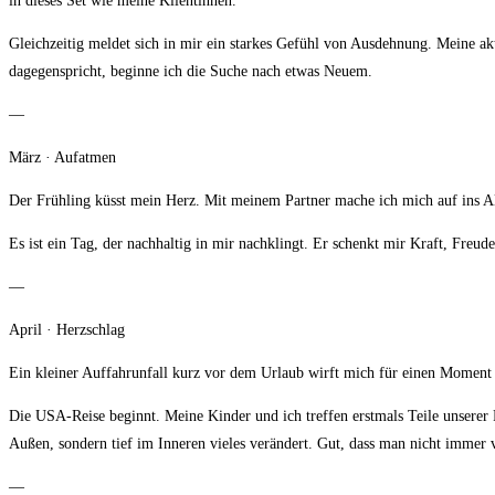
in dieses Set wie meine Klientinnen.
Gleichzeitig meldet sich in mir ein starkes Gefühl von Ausdehnung. Meine a
dagegenspricht, beginne ich die Suche nach etwas Neuem.
—
März · Aufatmen
Der Frühling küsst mein Herz. Mit meinem Partner mache ich mich auf ins A
Es ist ein Tag, der nachhaltig in mir nachklingt. Er schenkt mir Kraft, Freu
—
April · Herzschlag
Ein kleiner Auffahrunfall kurz vor dem Urlaub wirft mich für einen Moment au
Die USA-Reise beginnt. Meine Kinder und ich treffen erstmals Teile unserer 
Außen, sondern tief im Inneren vieles verändert. Gut, dass man nicht immer
—