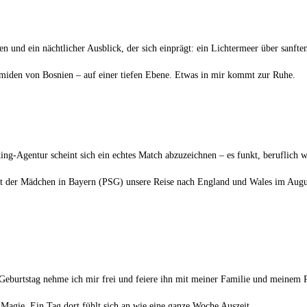
n und ein nächtlicher Ausblick, der sich einprägt: ein Lichtermeer über sanfte
amiden von Bosnien – auf einer tiefen Ebene. Etwas in mir kommt zur Ruhe.
-Agentur scheint sich ein echtes Match abzuzeichnen – es funkt, beruflich wi
chaft der Mädchen in Bayern (PSG) unsere Reise nach England und Wales im Aug
eburtstag nehme ich mir frei und feiere ihn mit meiner Familie und meinem
 Magie. Ein Tag dort fühlt sich an wie eine ganze Woche Auszeit.