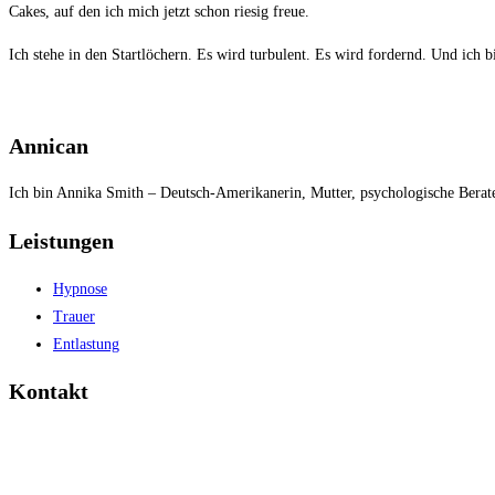
Cakes, auf den ich mich jetzt schon riesig freue.
Ich stehe in den Startlöchern. Es wird turbulent. Es wird fordernd. Und ich b
Annican
Ich bin Annika Smith – Deutsch-Amerikanerin, Mutter, psychologische Berat
Leistungen
Hypnose
Trauer
Entlastung
Kontakt
Konrad-Adenauer-Allee 25
86150 Augsburg