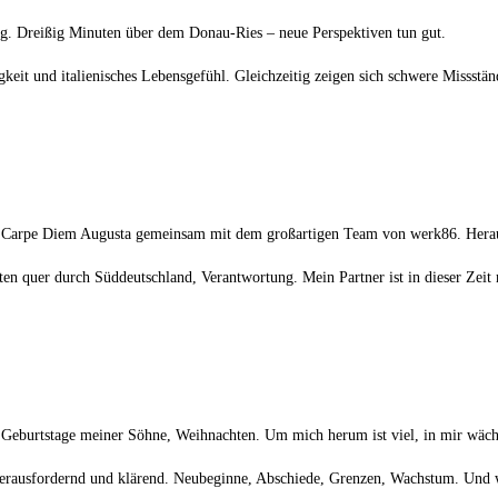
ug. Dreißig Minuten über dem Donau-Ries – neue Perspektiven tun gut.
it und italienisches Lebensgefühl. Gleichzeitig zeigen sich schwere Missstä
is Carpe Diem Augusta gemeinsam mit dem großartigen Team von werk86. Heraus
rten quer durch Süddeutschland, Verantwortung. Mein Partner ist in dieser Zei
 Geburtstage meiner Söhne, Weihnachten. Um mich herum ist viel, in mir wäc
erausfordernd und klärend. Neubeginne, Abschiede, Grenzen, Wachstum. Und wäh